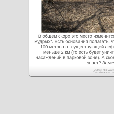
В общем скоро это место изменитс
мудрых". Есть основания полагать,
100 метров от существующей асфа
меньше 2 км (то есть будет уни
насаждений в парковой зоне). А ско
знает? Заме
Author: http://www
This album was cre