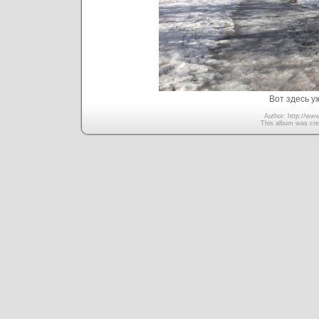
Вот здесь у
Author: http://www
This album was cre