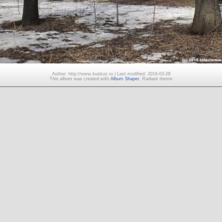
Author: http://www.kuskuz.ru | Last modified: 2016-03-28
This album was created with
Album Shaper
, Radiant theme